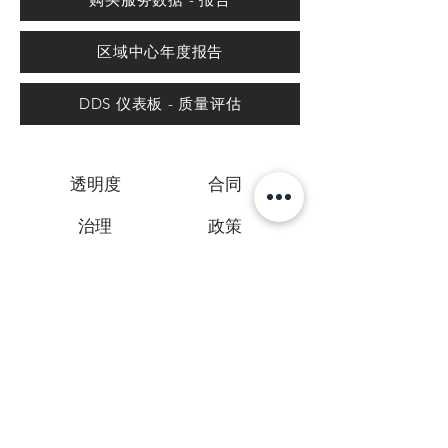
区域中心年度报告
DDS 仪表板 - 质量评估
透明度
合同
治理
政策
报告
资源
年度行政调查报告
一致性状态/可访问性声明
The
网页内容无障碍指南 (WCAG)
define 要求设
计人员和开发人员改善残障人士的可访问性。它定