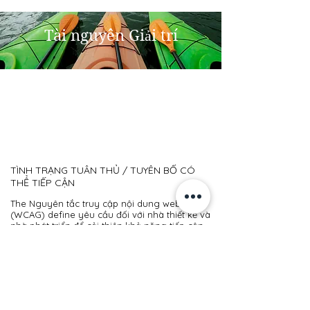
Tài nguyên Giải trí
TÌNH TRẠNG TUÂN THỦ / TUYÊN BỐ CÓ
THỂ TIẾP CẬN
The
Nguyên tắc truy cập nội dung web
(WCAG)
define yêu cầu đối với nhà thiết kế và
nhà phát triển để cải thiện khả năng tiếp cận
cho người khuyết tật. Nó xác định ba cấp độ
tuân thủ: Cấp độ A, Cấp độ AA và Cấp độ AAA.
Trung tâm khu vực San Diego tuân thủ một
phần với WCAG 2.0 cấp độ AA. Tuân thủ một
phần có nghĩa là một số phần của nội dung
không hoàn toàn tuân thủ tiêu chuẩn trợ
năng.