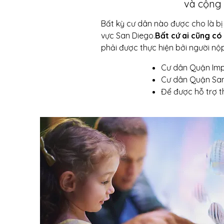
và cộng 
Bất kỳ cư dân nào được cho là bị
vực San Diego.
Bất cứ ai cũng có 
phải được thực hiện bởi người n
Cư dân Quận Impe
Cư dân Quận San 
Để được hỗ trợ t