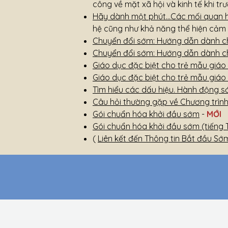
công về mặt xã hội và kinh tế khi tr
Hãy dành một phút…Các mối quan h
hệ cũng như khả năng thể hiện cảm 
Chuyển đổi sớm: Hướng dẫn dành ch
Chuyển đổi sớm: Hướng dẫn dành ch
Giáo dục đặc biệt cho trẻ mẫu giáo 
Giáo dục đặc biệt cho trẻ mẫu giáo
Tìm hiểu các dấu hiệu. Hành động 
Câu hỏi thường gặp về Chương trình
Gói chuẩn hóa khởi đầu sớm
-
MỚI
Gói chuẩn hóa khởi đầu sớm (tiếng
(
Liên kết đến Thông tin Bắt đầu S