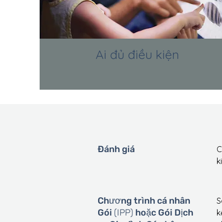
Ai đủ điều kiện
Đánh giá
C
k
Chương trình cá nhân
S
Gói
(IPP)
hoặc Gói Dịch
k