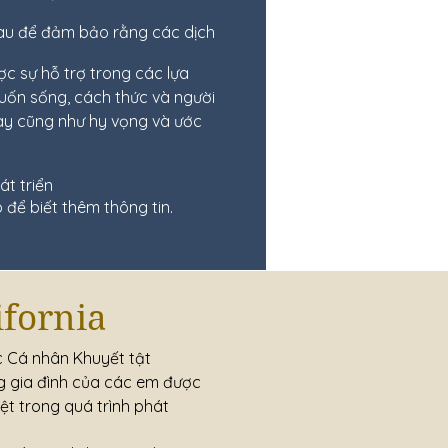
u để đảm bảo rằng các dịch
c sự hỗ trợ trong các lựa
uốn sống, cách thức và người
y cũng như hy vọng và ước
t triển
để biết thêm thông tin.
ifornia
ục Cá nhân Khuyết tật
ùng gia đình của các em được
ệt trong quá trình phát