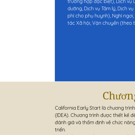
trường hợp đặc biệt), Dịch vụ 
dưỡng, Dịch vụ Tâm lý, Dịch vụ 
phí cho phụ huynh), Nghỉ ngơi
tác Xã hội, Vận chuyển (theo 
Chương
California Early Start là chương tr
(IDEA). Chương trình được thiết kế đ
đánh giá và thẩm định về chức năng 
triển.