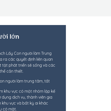
ười lớn
ch Lấy Con người làm Trung
 ra các quyết định liên quan
 tật phát triển sẽ sống và các
thể cần thiết.
on người làm trung tâm, tất
âm khu vực có một nhóm lập kế
dụng dịch vụ, thành viên gia
m khu vực và bất kỳ ai khác
u có mặt.