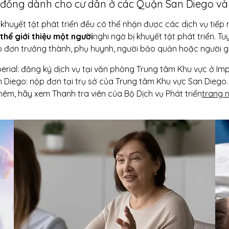
đồng dành cho cư dân ở các Quận San Diego và 
 khuyết tật phát triển đều có thể nhận được các dịch vụ tiế
thể giới thiệu một người
nghi ngờ bị khuyết tật phát triển. T
ộp đơn trưởng thành, phụ huynh, người bảo quản hoặc người g
rial: đăng ký dịch vụ tại văn phòng Trung tâm Khu vực ở Impe
Diego: nộp đơn tại trụ sở của Trung tâm Khu vực San Diego.
hêm, hãy xem Thanh tra viên của Bộ Dịch vụ Phát triển
trang 