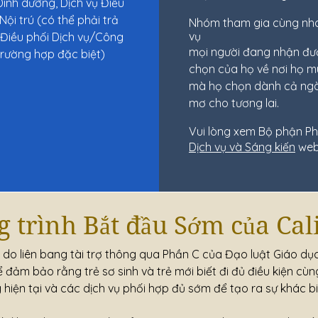
Dinh dưỡng, Dịch vụ Điều
Nội trú (có thể phải trả
Nhóm tham gia cùng nha
vụ
, Điều phối Dịch vụ/Công
mọi người đang nhận đượ
trường hợp đặc biệt)
chọn của họ về nơi họ m
mà họ chọn dành cả ngà
mơ cho tương lai.
Vui lòng xem Bộ phận Phá
Dịch vụ và Sáng kiến
web 
 trình Bắt đầu Sớm của Cal
ình do liên bang tài trợ thông qua Phần C của Đạo luật Giáo d
ể đảm bảo rằng trẻ sơ sinh và trẻ mới biết đi đủ điều kiện c
hiện tại và các dịch vụ phối hợp đủ sớm để tạo ra sự khác bi