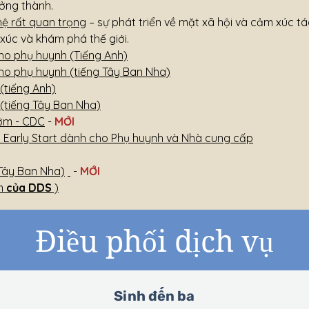
ưởng thành.
ệ rất quan trọng
– sự phát triển về mặt xã hội và cảm xúc 
xúc và khám phá thế giới.
o phụ huynh (Tiếng Anh)
o phụ huynh (tiếng Tây Ban Nha)
(tiếng Anh)
 (tiếng Tây Ban Nha)
sớm - CDC
-
MỚI
 Early Start dành cho Phụ huynh và Nhà cung cấp
 Tây Ban Nha)
-
MỚI
ớm
của DDS
)
Điều phối dịch vụ
Sinh đến ba