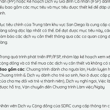
hân (IPP) hoặc Kế hoạch Dịch vụ Gia đình Cá nhân (IFSP) dành 
ều bao gồm các mục tiêu và mục tiêu được thiết kế để đáp 
ình.
ục tiêu chính của Trung tâm khu vực San Diego là cung cấp 
àng sống độc lập nhất có thể. Để đạt được mục tiêu này, các 
ảm bảo các dịch vụ cần thiết thông qua các cơ quan cộng đ
àng.
Trong quá trình phát triển IPP/IFSP, nhóm lập kế hoạch xem xé
cộng đồng và có thể mua các dịch vụ cần thiết và không có 
Bao gồm các:
Chương trình dành cho người lớn, Huấn luyện hà
Chương trình & Dịch vụ dành cho trẻ sơ sinh, Nơi ở được cấp 
của cha mẹ đối với trẻ vị thành niên), Dịch vụ nghỉ ngơi, Việc 
được hỗ trợ, Vận chuyển đến Chương trình Làm việc/Ngày
Nhân viên Dịch vụ Cộng đồng của SDRC cung cấp thông tin c