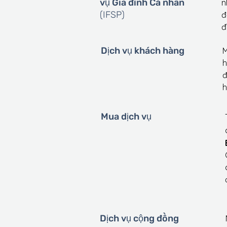
vụ Gia đình Cá nhân
n
(IFSP)
đ
đ
Dịch vụ khách hàng
M
h
đ
h
Mua dịch vụ
Dịch vụ cộng đồng