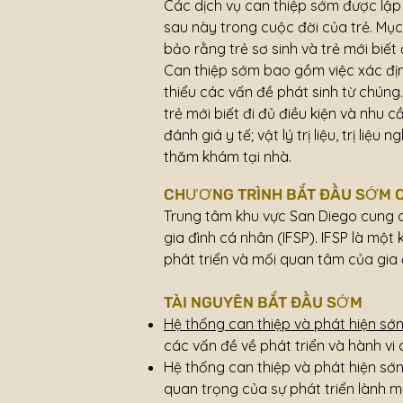
Các dịch vụ can thiệp sớm được lập
sau này trong cuộc đời của trẻ. Mục 
bảo rằng trẻ sơ sinh và trẻ mới biết
Can thiệp sớm bao gồm việc xác định
thiểu các vấn đề phát sinh từ chúng
trẻ mới biết đi đủ điều kiện và nhu
đánh giá y tế; vật lý trị liệu, trị li
thăm khám tại nhà.
CHƯƠNG TRÌNH BẮT ĐẦU SỚM C
Trung tâm khu vực San Diego cung cấ
gia đình cá nhân (IFSP). IFSP là một
phát triển và mối quan tâm của gia đì
TÀI NGUYÊN BẮT ĐẦU SỚM
Hệ thống can thiệp và phát hiện sớm
các vấn đề về phát triển và hành vi
Hệ thống can thiệp và phát hiện sớm
quan trọng của sự phát triển lành 