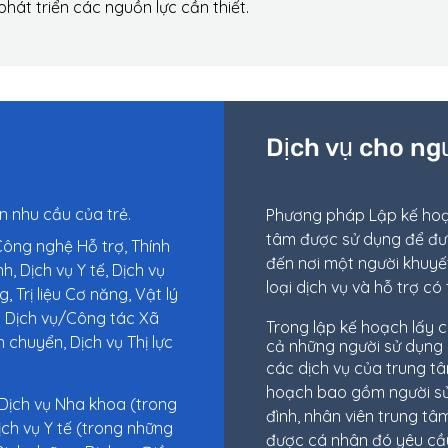
phát triển các nguồn lực cần thiết.
Dịch vụ cho ng
n nhu cầu của trẻ.
Phương pháp Lập kế hoạ
tâm được sử dụng để đưa
ông nghệ Hỗ trợ, Thính
đến nơi một người khuyết
, Dịch vụ Y tế, Dịch vụ
loại dịch vụ và hỗ trợ có 
 Trị liệu Cơ năng, Vật lý
hợp Dịch vụ/Công tác Xã
Trong lập kế hoạch lấy c
 chuyển, Dịch vụ Thị lực
cả những người sử dụng
các dịch vụ của trung t
hoạch bao gồm người sử 
 Dịch vụ Nha khoa (trong
đình, nhân viên trung tâ
ịch vụ Y tế (trong những
được cá nhân đó yêu cầ