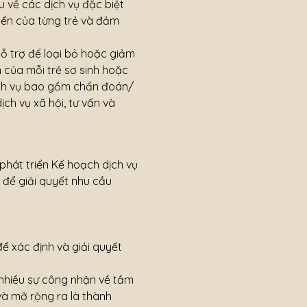
 về các dịch vụ đặc biệt
riển của từng trẻ và đảm
hỗ trợ để loại bỏ hoặc giảm
n của mỗi trẻ sơ sinh hoặc
 dịch vụ bao gồm chẩn đoán/
dịch vụ xã hội, tư vấn và
phát triển Kế hoạch dịch vụ
t để giải quyết nhu cầu
để xác định và giải quyết
nhiều sự công nhận về tầm
và mở rộng ra là thành