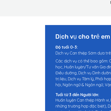
Dịch vụ cho trẻ em
Độ tuổi 0-3:
Dịch vụ Can thiệp Sớm dựa trê
Các dịch vụ có thể bao gồm:
C
học, Huấn luyện/Tư vấn Gia đình
Điều dưỡng, Dịch vụ Dinh dưỡng,
trị liệu, Dịch vụ Tâm lý, Phối 
hội, Ngôn ngữ & Ngôn ngữ, Vận
Tuổi từ 3 đến Người lớn:
Huấn luyện Can thiệp Hành vi,
những trường hợp đặc biệt), D