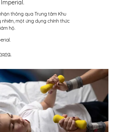
Imperial.
p nhận thông qua Trung tâm Khu
uy nhiên, một ứng dụng chính thức
iám hộ.
rial.
mạng.