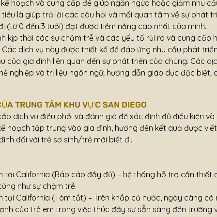
 kế hoạch và cung cấp để giúp ngăn ngừa hoặc giảm nhu cầu
tiêu là giúp trả lời các câu hỏi và mối quan tâm về sự phát t
 đi (từ 0 đến 3 tuổi) đạt được tiềm năng cao nhất của mình.
 kịp thời các sự chậm trễ và các yếu tố rủi ro và cung cấp 
. Các dịch vụ này được thiết kế để đáp ứng nhu cầu phát triể
 cầu của gia đình liên quan đến sự phát triển của chúng. Các
ệu nghề nghiệp và trị liệu ngôn ngữ; hướng dẫn giáo dục đặc biệt; 
ỦA TRUNG TÂM KHU VỰC SAN DIEGO
p dịch vụ điều phối và đánh giá để xác định đủ điều kiện và 
 kế hoạch tập trung vào gia đình, hướng đến kết quả được viế
nh đối với trẻ sơ sinh/trẻ mới biết đi.
 tại California (Báo cáo đầy đủ)
– hệ thống hỗ trợ cần thiết 
 cũng như sự chậm trễ.
 tại California (Tóm tắt)
– Trên khắp cả nước, ngày càng có 
mạnh của trẻ em trong việc thúc đẩy sự sẵn sàng đến trường 