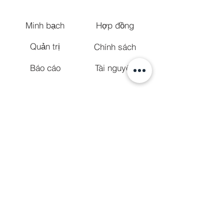
Minh bạch
Hợp đồng
Quản trị
Chính sách
Báo cáo
Tài nguyên
TÌNH TRẠNG TUÂN THỦ / TUYÊN BỐ CÓ
THỂ TIẾP CẬN
The
Nguyên tắc truy cập nội dung web
(WCAG)
define yêu cầu đối với nhà thiết kế và
nhà phát triển để cải thiện khả năng tiếp cận
cho người khuyết tật. Nó xác định ba cấp độ
tuân thủ: Cấp độ A, Cấp độ AA và Cấp độ AAA.
Trung tâm khu vực San Diego tuân thủ một
phần với WCAG 2.0 cấp độ AA. Tuân thủ một
phần có nghĩa là một số phần của nội dung
không hoàn toàn tuân thủ tiêu chuẩn trợ
năng.