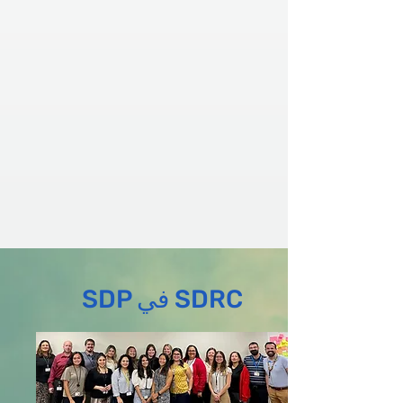
SDP في SDRC