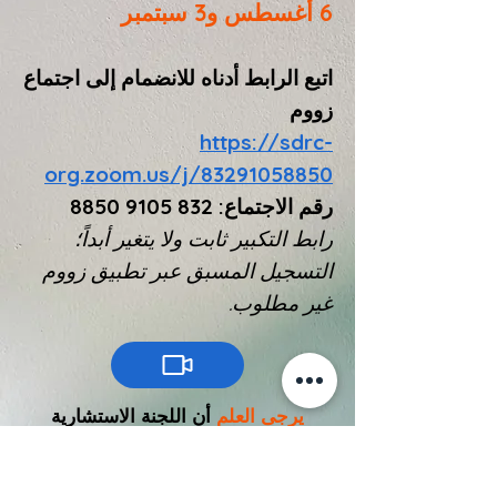
6 أغسطس و3 سبتمبر
اتبع الرابط أدناه للانضمام إلى اجتماع
زووم
https://sdrc-
org.zoom.us/j/83291058850
رقم الاجتماع:
832 9105 8850
رابط التكبير ثابت ولا يتغير أبداً؛
التسجيل المسبق عبر تطبيق زووم
غير مطلوب.
يرجى العلم
أن اللجنة الاستشارية
المحلية
ليست هي اللجنة الرسمية
. إذا كنت تبحث عن
للتوجيه في SDP