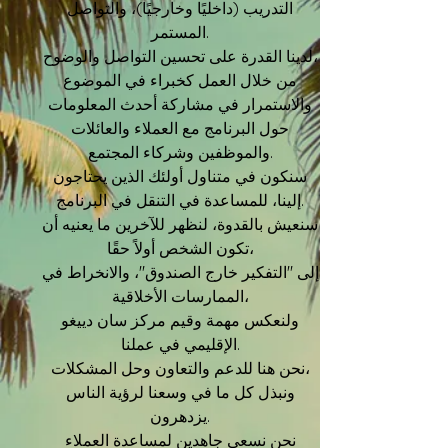
التدريب (داخليًا وخارجيًا)، والتواصل
المستمر.
لدينا القدرة على تحسين التواصل والوضوح،
من خلال العمل كخبراء في الموضوع
والاستمرار في مشاركة أحدث المعلومات
حول البرنامج مع العملاء والعائلات
والموظفين وشركاء المجتمع.
سنكون في متناول أولئك الذين يحتاجون
إلينا، للمساعدة في التنقل في البرنامج.
سنعيش بالقدوة، لنظهر للآخرين ما يعنيه أن
تكون الشخص أولاً حقًا،
إلى "التفكير خارج الصندوق"، والانخراط في
الممارسات الأخلاقية،
ولنعكس مهمة وقيم مركز سان دييغو
الإقليمي في عملنا.
نحن هنا للدعم والتعاون وحل المشكلات،
ونبذل كل ما في وسعنا لرؤية الناس
يزدهرون.
نحن نسعى جاهدين لمساعدة العملاء