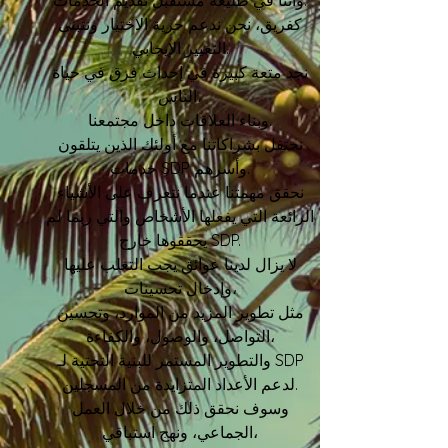
وأننا في طليعة مستقبل تقديم الخدمات.
كفريق، نحن ندعم حرية الاختيار ونتبنى
التغيير الإيجابي.
نجد متعة كبيرة في إحداث فرق في حياة
الناس،
وبناء العلاقات داخل مجتمعنا.
نحتفل بشراكاتنا مع أولئك الذين يتلقون
خدمات SDP وأسرهم.
نحقق مهمتنا عندما نتعرف على الأشياء
الرائعة التي يفعلها الأشخاص والتي ربما لم
يحققوها خارج SDP.
لا يزال لدينا عوائق يجب التغلب عليها
وإدخال تحسينات،
مثل تطوير المزيد من الموارد، وتحسين
التواصل، والوصول، والكفاءة،
والتطوير المستمر للبنية التحتية لـ SDP
لدعم الأعداد المتزايدة من المسجلين.
وسوف نحقق ذلك من خلال العمل
الجماعي، ونهج استباقي،