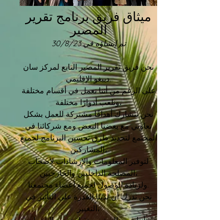
ميثاق فريق برنامج تقرير
المصير
تم إنشاؤه في 30/8/23
نحن فريق تقرير المصير التابع لمركز سان
دييغو الإقليمي.
على الرغم من أننا نعمل في أقسام مختلفة
ونلعب أدوارًا مختلفة،
نحن نتشارك أهدافًا مشتركة للعمل بشكل
تعاوني مع بعضنا البعض ومع شركائنا في
المجتمع لتحديد طرق تحسين البرنامج لجميع
المشاركين،
لتوفير المعلومات والإرشادات لأصحاب
المصلحة الداخليين والخارجيين،
ولزيادة الوصول لجميع أعضاء مجتمعنا.
نحن ندرك أن لدينا القدرة على التأثير في
التغيير،