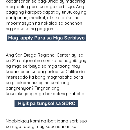
kapansanan sa pag-unlad ay maaaring
mag-aplay para sa mga serbisyo. Ang
pagiging karapat-dapat ay tinutukoy ng
panlipunan, medikal, at sikolohikal na
impormasyon na nakalap sa panahon
ng proseso ng paggamit.
Mag-apply Para sa Mga Serbisyo
Ang San Diego Regional Center ay isa
sa 21 rehiyonal na sentro na nagbibigay
ng mga serbisyo sa mga taong may
kapansanan sa pag-unlad sa California.
Interesado ka bang magtrabaho para
sa pinakamahusay na sentrong
pangrehiyon? Tingnan ang
kasalukuyang mga bakanteng trabaho.
Higit pa tungkol sa SDRC
Nagbibigay kami ng iba't ibang serbisyo
sa mga taong may kapansanan sa