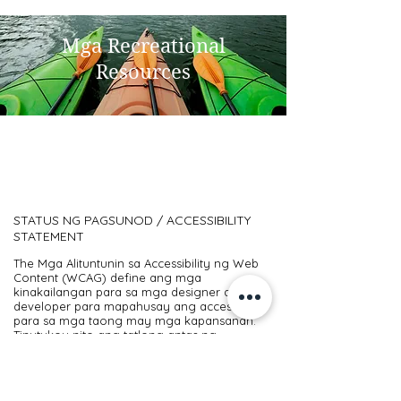
Mga Recreational
Resources
STATUS NG PAGSUNOD / ACCESSIBILITY
STATEMENT
The
Mga Alituntunin sa Accessibility ng Web
Content (WCAG)
define ang mga
kinakailangan para sa mga designer at
developer para mapahusay ang accessibility
para sa mga taong may mga kapansanan.
Tinutukoy nito ang tatlong antas ng
pagsunod: Level A, Level AA, at Level AAA.
Ang San Diego Regional Center ay
bahagyang umaayon sa WCAG 2.0 level AA.
Ang bahagyang pagkakaayon ay