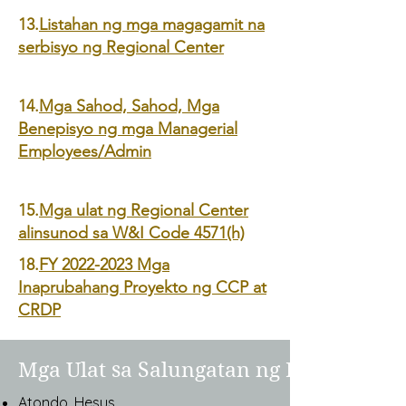
13.
Listahan ng mga magagamit na
serbisyo ng Regional Center
14.
Mga Sahod, Sahod, Mga
Benepisyo ng mga Managerial
Employees/Admin
15.
Mga ulat ng Regional Center
alinsunod sa W&I Code 4571(h)
18.
FY 2022-2023 Mga
Inaprubahang Proyekto ng CCP at
CRDP
Mga Ulat sa Salungatan ng Interes
Atondo, Hesus