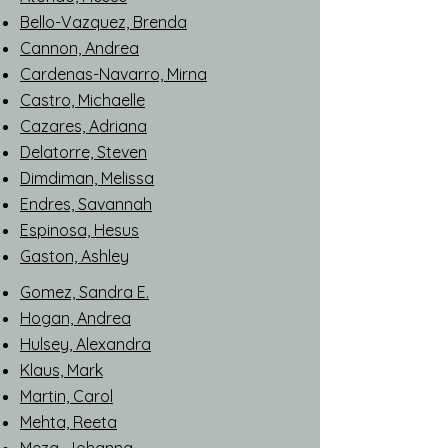
Bello-Vazquez, Brenda
Cannon, Andrea
Cardenas-Navarro, Mirna
Castro, Michaelle
Cazares, Adriana
Delatorre, Steven
Dimdiman, Melissa
Endres, Savannah
Espinosa, Hesus
Gaston, Ashley
Gomez, Sandra E.
Hogan, Andrea
Hulsey, Alexandra
Klaus, Mark
Martin, Carol
Mehta, Reeta