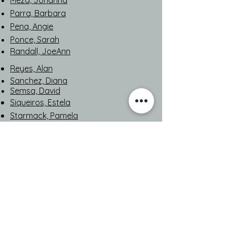
Meza, Johanna
Parra, Barbara
Pena, Angie
​​Ponce, Sarah
Randall, JoeAnn
Reyes, Alan
Sanchez, Diana
Semsa, David
Siqueiros, Estela
Starmack, Pamela
Testado, Sheryl Anne
Vaughn, Carol
*Mga Panukala sa Plano sa Paglutas ng Salungat
Survey para sa Pangangailangan
ng Mapagkukunan ng
Komunidad FY 22/23 Resulta