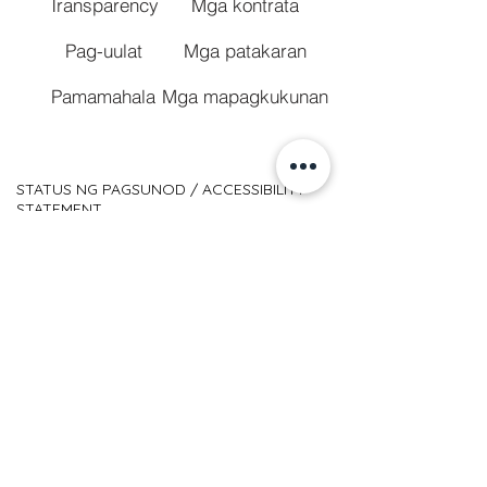
Transparency
Mga kontrata
Pag-uulat
Mga patakaran
Pamamahala
Mga mapagkukunan
STATUS NG PAGSUNOD / ACCESSIBILITY
STATEMENT
The
Mga Alituntunin sa Accessibility ng Web
Content (WCAG)
define ang mga
kinakailangan para sa mga designer at
developer para mapahusay ang accessibility
para sa mga taong may mga kapansanan.
Tinutukoy nito ang tatlong antas ng
pagsunod: Level A, Level AA, at Level AAA.
Ang San Diego Regional Center ay
bahagyang umaayon sa WCAG 2.0 level AA.
Ang bahagyang pagkakaayon ay
nangangahulugan na ang ilang bahagi ng
nilalaman ay hindi ganap na sumusunod sa
pamantayan ng pagiging naa-access.
Tinatanggap namin ang iyong feedback
sa