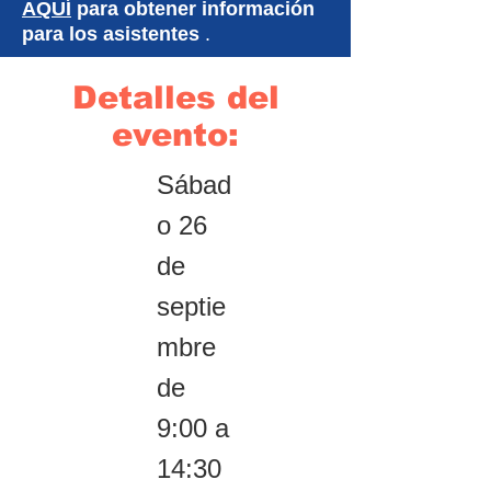
AQUÍ
para obtener información
para los asistentes
.
Detalles del
evento:
Sábad
o 26
de
septie
mbre
de
9:00 a
14:30