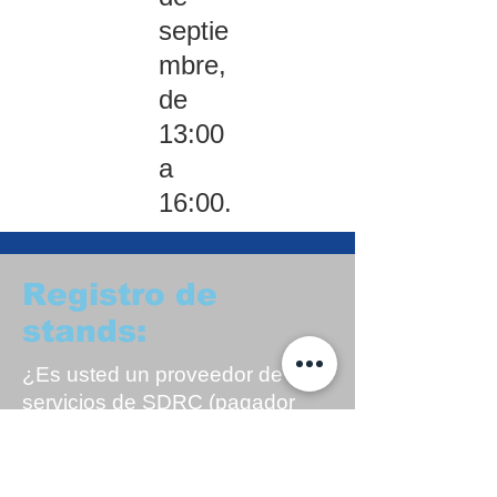
septie
mbre,
de
13:00
a
16:00.
Registro de
stands:
¿Es usted un proveedor de
servicios de SDRC (pagador
directo o de terceros), un socio
comunitario o un defensor de
los derechos de las personas