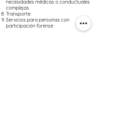
necesidades médicas o conductuales
complejas
Transporte
Servicios para personas con
participación forense
Transparency
Contracts
Governance
Policies
Reporting
Resources
ESTADO DE CONFORMIDAD /
DECLARACIÓN DE ACCESIBILIDAD
The
Directrices de accesibilidad al contenido
web (WCAG)
define requisitos para
diseñadores y desarrolladores para mejorar
la accesibilidad para personas con
discapacidades. Define tres niveles de
conformidad: Nivel A, Nivel AA y Nivel AAA. El
Centro Regional de San Diego cumple