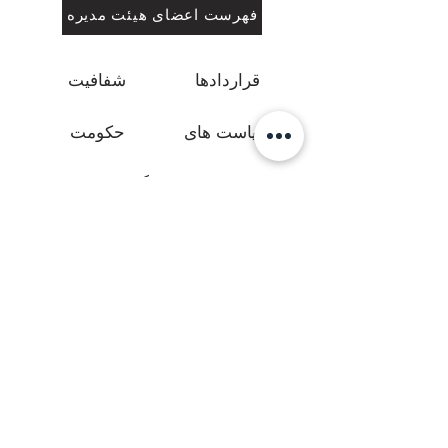
فهرست اعضای هیئت مدیره
قراردادها
شفافیت
سیاست های
حکومت
منابع
گزارش نویسی
وضعیت انطباق / بیانیه قابلیت دسترسی
دستورالعمل های دسترسی به محتوای وب
The
الزامات را برای طراحان و توسعه دهندگان
(WCAG)
برای بهبود دسترسی افراد دارای معلولیت تعریف کنید.
این سه سطح انطباق را تعریف می کند: سطح A،
سطح AA و سطح AAA. مرکز منطقه ای سن دیگو تا
حدی با AA سطح WCAG 2.0 مطابقت دارد. تا حدی
منطبق به این معنی است که برخی از قسمت های
محتوا به طور کامل با استاندارد دسترسی مطابقت
ندارد.